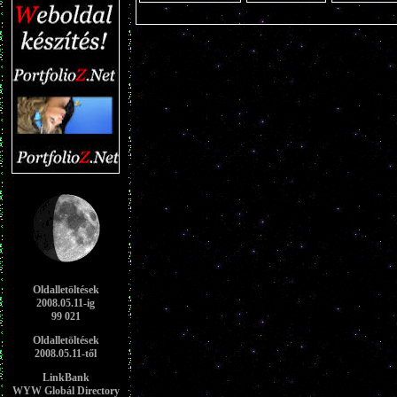
Oldalletöltések
2008.05.11-ig
99 021
Oldalletöltések
2008.05.11-től
LinkBank
WYW Globál Directory