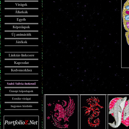
Virágok
Állatkák
Egyéb
Képeslapok
Új animációk
Játékok
Linktár-linkcsere
Kapcsolat
Kedvencekhez
Szabó Szilvia énekesnő
Ünnepi képeslapok
Erzsike virágai
Ingyenes hirdetés