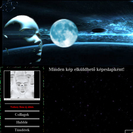
Minden kép elküldhető képeslapként!
Nádassy Ilona új oldala
Csillagok
Hubble
Tündérek