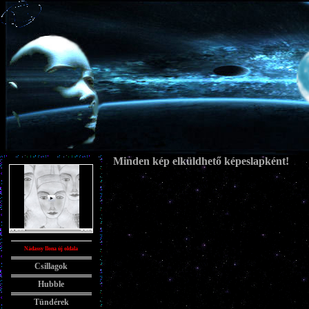
Minden kép elküldhető képeslapként!
Nádassy Ilona új oldala
Csillagok
Hubble
Tündérek