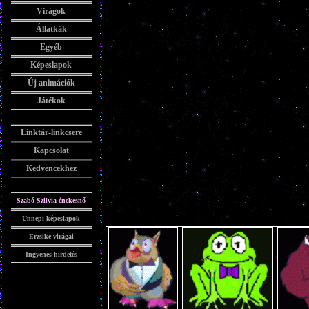
Virágok
Állatkák
Egyéb
Képeslapok
Új animációk
Játékok
Linktár-linkcsere
Kapcsolat
Kedvencekhez
Szabó Szilvia énekesnő
Ünnepi képeslapok
Erzsike virágai
Ingyenes hirdetés