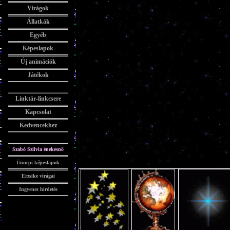
Virágok
Állatkák
Egyéb
Képeslapok
Új animációk
Játékok
Linktár-linkcsere
Kapcsolat
Kedvencekhez
Szabó Szilvia énekesnő
Ünnepi képeslapok
Erzsike virágai
Ingyenes hirdetés