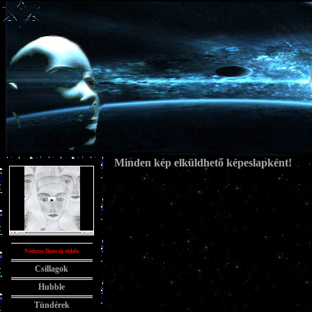
Minden kép elküldhető képeslapként!
Nádassy Ilona új oldala
Csillagok
Hubble
Tündérek