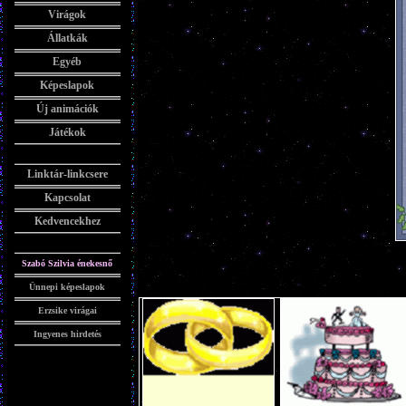
Virágok
Állatkák
Egyéb
Képeslapok
Új animációk
Játékok
Linktár-linkcsere
Kapcsolat
Kedvencekhez
Szabó Szilvia énekesnő
Ünnepi képeslapok
Erzsike virágai
Ingyenes hirdetés