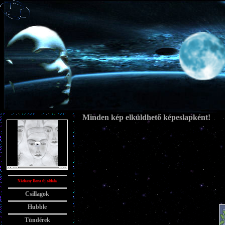
Minden kép elküldhető képeslapként!
Nádassy Ilona új oldala
Csillagok
Hubble
Tündérek